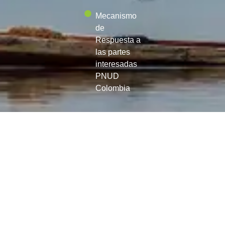
Mecanismo
de
Respuesta a
las partes
interesadas
PNUD
Colombia