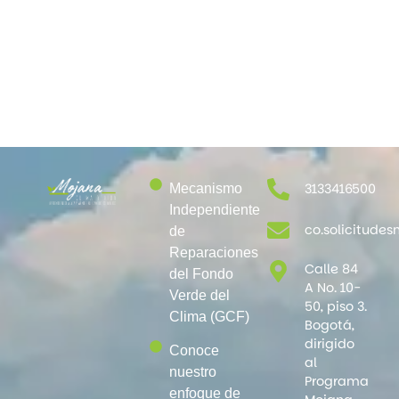
3133416500
Mecanismo
Independiente
co.solicitud
de
Reparaciones
Calle 84
del Fondo
A No. 10-
Verde del
50, piso 3.
Clima (GCF)
Bogotá,
dirigido
Conoce
al
nuestro
Programa
enfoque de