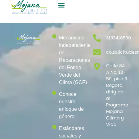
3133416500
Mecanismo
Independiente
co.solicitud
de
Reparaciones
Calle 84
del Fondo
A No. 10-
Verde del
50, piso 3.
Clima (GCF)
Bogotá,
dirigido
Conoce
al
nuestro
Programa
enfoque de
Mojana
género
Clima y
Vida
Estándares
sociales y