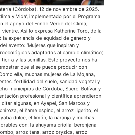
ntería (Córdoba), 12 de noviembre de 2025.
Clima y Vida’, implementado por el Programa
n el apoyo del Fondo Verde del Clima,
vientre. Así lo expresa Katherine Toro, de la
ó la experiencia de equidad de género y
del evento: ‘Mujeres que inspiran y
roecológicos adaptados al cambio climático’,
ierra y las semillas. Este proyecto nos ha
emostrar que sí se puede producir con
. Como ella, muchas mujeres de La Mojana,
tes, fertilidad del suelo, sanidad vegetal y
cho municipios de Córdoba, Sucre, Bolívar y
entación profesional y científica aprendieron
citar algunas, en Ayapel, San Marcos y
chiroza, el ñame espino, el arroz ligerito, el
uayaba dulce, el limón, la naranja y muchas
vorables con: la ahuyama criolla, berenjena
hombo, arroz tana, arroz oryzica, arroz