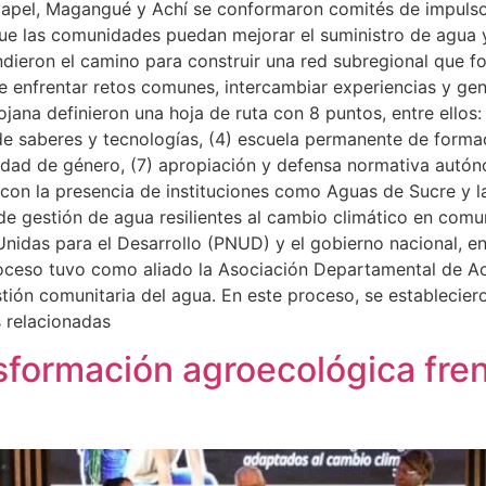
yapel, Magangué y Achí se conformaron comités de impulso
que las comunidades puedan mejorar el suministro de agua 
eron el camino para construir una red subregional que for
e enfrentar retos comunes, intercambiar experiencias y ge
jana definieron una hoja de ruta con 8 puntos, entre ellos: (
 de saberes y tecnologías, (4) escuela permanente de forma
uidad de género, (7) apropiación y defensa normativa autón
 con la presencia de instituciones como Aguas de Sucre y l
 de gestión de agua resilientes al cambio climático en com
idas para el Desarrollo (PNUD) y el gobierno nacional, e
proceso tuvo como aliado la Asociación Departamental de 
tión comunitaria del agua. En este proceso, se establecier
 relacionadas
nsformación agroecológica fren