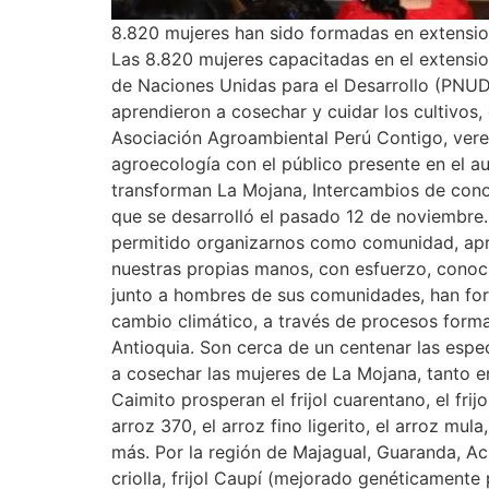
8.820 mujeres han sido formadas en extensio
Las 8.820 mujeres capacitadas en el extensio
de Naciones Unidas para el Desarrollo (PNUD
aprendieron a cosechar y cuidar los cultivos,
Asociación Agroambiental Perú Contigo, vere
agroecología con el público presente en el au
transforman La Mojana, Intercambios de conoc
que se desarrolló el pasado 12 de noviembre.
permitido organizarnos como comunidad, apre
nuestras propias manos, con esfuerzo, conoc
junto a hombres de sus comunidades, han forta
cambio climático, a través de procesos form
Antioquia. Son cerca de un centenar las especi
a cosechar las mujeres de La Mojana, tanto e
Caimito prosperan el frijol cuarentano, el frij
arroz 370, el arroz fino ligerito, el arroz mul
más. Por la región de Majagual, Guaranda, Ach
criolla, frijol Caupí (mejorado genéticamente