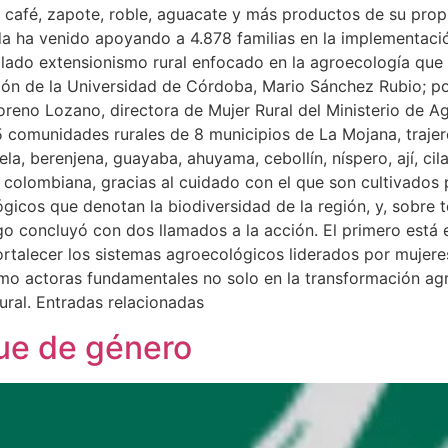
 café, zapote, roble, aguacate y más productos de su prop
a ha venido apoyando a 4.878 familias en la implementació
llado extensionismo rural enfocado en la agroecología que
ación de la Universidad de Córdoba, Mario Sánchez Rubio; 
o Lozano, directora de Mujer Rural del Ministerio de Agric
5 comunidades rurales de 8 municipios de La Mojana, traje
ela, berenjena, guayaba, ahuyama, cebollín, níspero, ají, ci
 colombiana, gracias al cuidado con el que son cultivados 
gicos que denotan la biodiversidad de la región, y, sobre t
go concluyó con dos llamados a la acción. El primero está 
ortalecer los sistemas agroecológicos liderados por mujere
 como actoras fundamentales no solo en la transformación ag
ral. Entradas relacionadas
ue de género