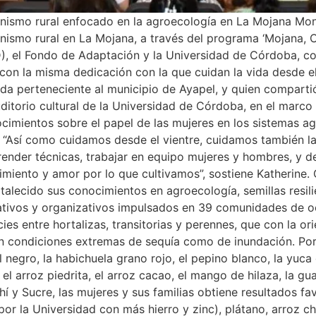
nismo rural enfocado en la agroecología en La Mojana Mo
nismo rural en La Mojana, a través del programa ‘Mojana, 
), el Fondo de Adaptación y la Universidad de Córdoba, co
 con la misma dedicación con la que cuidan la vida desde el 
da perteneciente al municipio de Ayapel, y quien comparti
ditorio cultural de la Universidad de Córdoba, en el marco 
imientos sobre el papel de las mujeres en los sistemas ag
 “Así como cuidamos desde el vientre, cuidamos también la t
nder técnicas, trabajar en equipo mujeres y hombres, y d
imiento y amor por lo que cultivamos”, sostiene Katherine
lecido sus conocimientos en agroecología, semillas resilien
ativos y organizativos impulsados en 39 comunidades de o
es entre hortalizas, transitorias y perennes, que con la ori
n condiciones extremas de sequía como de inundación. Por 
ol negro, la habichuela grano rojo, el pepino blanco, la yuca 
a, el arroz piedrita, el arroz cacao, el mango de hilaza, la g
í y Sucre, las mujeres y sus familias obtiene resultados fa
 por la Universidad con más hierro y zinc), plátano, arroz c