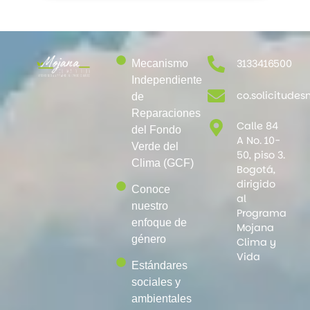
3133416500
Mecanismo
Independiente
co.solicitud
de
Reparaciones
Calle 84
del Fondo
A No. 10-
Verde del
50, piso 3.
Clima (GCF)
Bogotá,
dirigido
Conoce
al
nuestro
Programa
enfoque de
Mojana
género
Clima y
Vida
Estándares
sociales y
ambientales