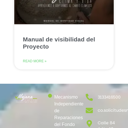
Manual de visibilidad del
Proyecto
READ MORE »
3133416500
Mecanismo
Independiente
co.solicitud
de
Reparaciones
Calle 84
del Fondo