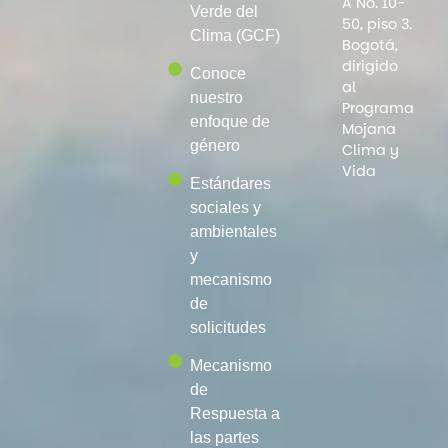
A No. 10-
Verde del
50, piso 3.
Clima (GCF)
Bogotá,
dirigido
Conoce
al
nuestro
Programa
enfoque de
Mojana
género
Clima y
Vida
Estándares
sociales y
ambientales
y
mecanismo
de
solicitudes
Mecanismo
de
Respuesta a
las partes