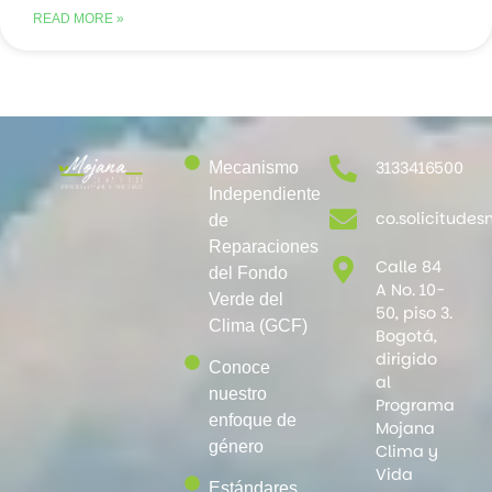
READ MORE »
3133416500
Mecanismo
Independiente
co.solicitud
de
Reparaciones
Calle 84
del Fondo
A No. 10-
Verde del
50, piso 3.
Clima (GCF)
Bogotá,
dirigido
Conoce
al
nuestro
Programa
enfoque de
Mojana
género
Clima y
Vida
Estándares